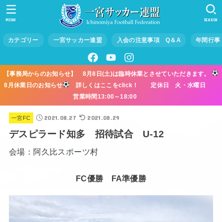
MENU
SEARCH
カテゴリー
一宮サッカー連盟
入会の注意事項 Q＆A
年間行事
【事務局からのお知らせ】 8月8日(土)は臨時休業とさせていただきます。
8月休業日のお知らせ
詳しくはここをclick！ 定休日 火・水曜日
営業時間13:00～18:00
2021.08.27
2021.08.29
一宮FC
デスピラード知多 招待試合 U-12
会場：阿久比スポーツ村
FC優勝 FA準優勝