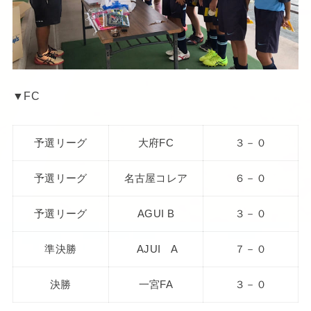
▼FC
予選リーグ
大府FC
３－０
予選リーグ
名古屋コレア
６－０
予選リーグ
AGUI B
３－０
準決勝
AJUI A
７－０
決勝
一宮FA
３－０