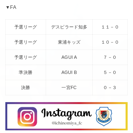
▼FA
予選リーグ
デスピラード知多
１１－０
予選リーグ
東浦キッズ
１０－０
予選リーグ
AGUI A
７－０
準決勝
AGUI B
５－０
決勝
一宮FC
０－３