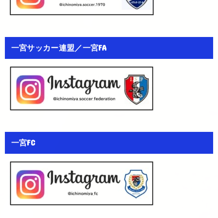
一宮サッカー連盟／一宮FA
一宮FC