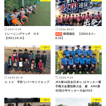
2021.11.08
2026.08.07
トレーニングマッチ U-9
韓国遠征 【2026.8.3～
【2021.10.31】
8.10】
一宮FC
一宮FC
2020.02.10
2020.11.25
Ｕ-１０ 平田リバーサイドカップ
JFA第44回全日本Ｕ-12サッカー選
手権大会愛知県大会 兼 AIFA第
48回少年サッカー大会2020
一宮FC
一宮FC