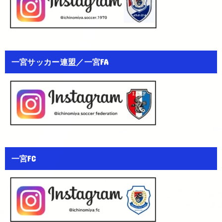
一宮サッカー連盟／一宮FA
一宮FC