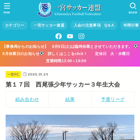
MENU
SEARCH
カテゴリー
一宮サッカー連盟
入会の注意事項 Q＆A
年間行事
【事務局からのお知らせ】 8月8日(土)は臨時休業とさせていただきます。
8月休業日のお知らせ
詳しくはここをclick！ 定休日 火・水曜日
営業時間13:00～18:00
2020.01.29
一宮FC
第１７回 西尾張少年サッカー３年生大会
組み合わせ
結果
予選リーグ