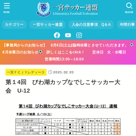
MENU
SEARCH
カテゴリー
一宮サッカー連盟
入会の注意事項 Q＆A
年間行事
【事務局からのお知らせ】 8月8日(土)は臨時休業とさせていただきます。
8月休業日のお知らせ
詳しくはここをclick！ 定休日 火・水曜日
営業時間13:00～18:00
2025.02.20
一宮ＦＣＪＹレディース
第１4回 びわ湖カップなでしこサッカー大
会 U-12