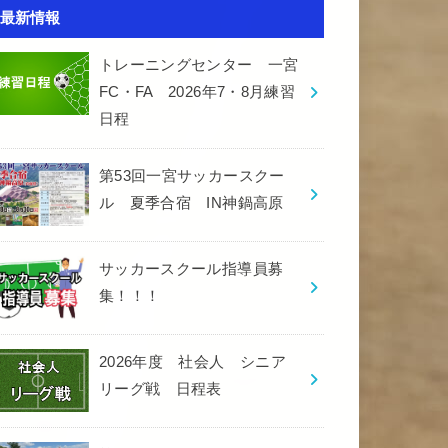
最新情報
トレーニングセンター 一宮
FC・FA 2026年7・8月練習
日程
第53回一宮サッカースクー
ル 夏季合宿 IN神鍋高原
サッカースクール指導員募
集！！！
2026年度 社会人 シニア
リーグ戦 日程表