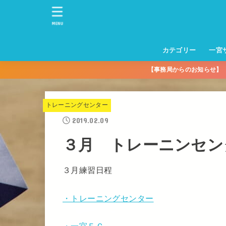
MENU
カテゴリー
一宮
【事務局からのお知らせ
一宮サッカースクー
トレーニングセンタ
一宮FA
一宮FC
一宮ＦＣレディース
一宮サッカースクー
中学生練習
一宮ＦＣＪＹ【中学
一宮ＦＣＪYレディー
幼児トレセン【年長
パパさんママさん
親子の部
社会人の部
コルボス 【シニア】
フットサル
コルボスリーグ
グレイセス
女子】
少】
トレーニングセンター
2019.02.09
３月 トレーニンセン
３月練習日程
・トレーニングセンター