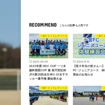
RECOMMEND
一宮ＦＣＪＹレディース
一宮Ｆ
2023.09.28
2024.11.11
2023年度 HDC CUP 一ツ木
【現６年生の皆さんへ】
歯科医院CUP 兼 高円宮妃杯
FC･ジュニアユース 体
JFA第28回全日本U-15女子サ
習会のお知らせ
ッカー選手権 愛知県大会
一宮ＦＣＪＹレディース
一