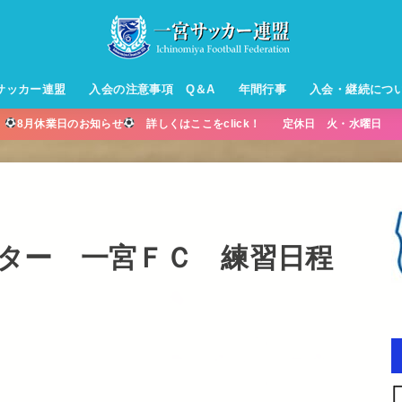
サッカー連盟
入会の注意事項 Q＆A
年間行事
入会・継続につ
】
8月休業日のお知らせ
詳しくはここをclick！ 定休日 火・水曜日 営
ル【小学生】
ー【小学生】
ル【中学生】
生男子】
ス【中学生
・年中・年
ター 一宮ＦＣ 練習日程