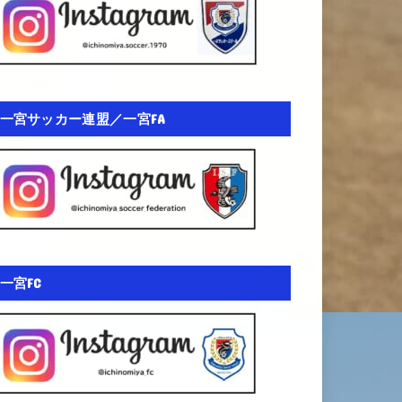
一宮サッカー連盟／一宮FA
一宮FC