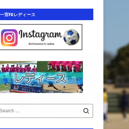
一宮FCレディース
Search
for: