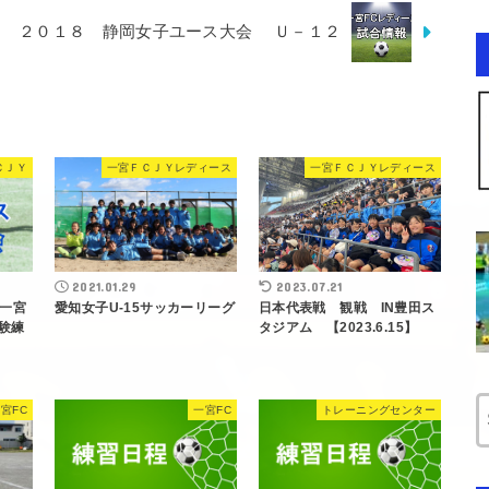
２０１８ 静岡女子ユース大会 Ｕ－１２
ＣＪＹ
一宮ＦＣＪＹレディース
一宮ＦＣＪＹレディース
2021.01.29
2023.07.21
一宮
愛知女子U-15サッカーリーグ
日本代表戦 観戦 IN豊田ス
験練
タジアム 【2023.6.15】
宮FC
一宮FC
トレーニングセンター