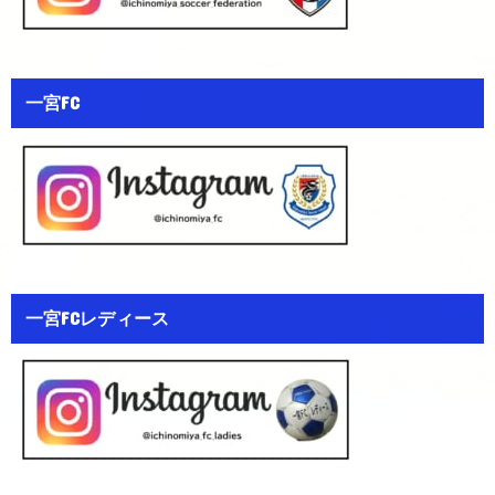
一宮FC
一宮FCレディース