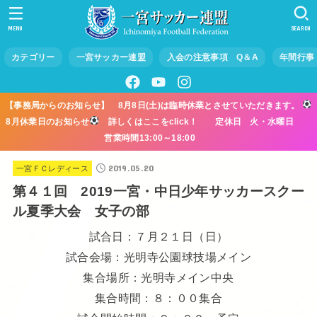
MENU
SEARCH
カテゴリー
一宮サッカー連盟
入会の注意事項 Q＆A
年間行事
【事務局からのお知らせ】 8月8日(土)は臨時休業とさせていただきます。
8月休業日のお知らせ
詳しくはここをclick！ 定休日 火・水曜日
営業時間13:00～18:00
2019.05.20
一宮ＦＣレディース
第４１回 2019一宮・中日少年サッカースクー
ル夏季大会 女子の部
試合日：７月２１日（日）
試合会場：光明寺公園球技場メイン
集合場所：光明寺メイン中央
集合時間：８：００集合