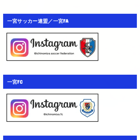
一宮サッカー連盟／一宮FA
一宮FC