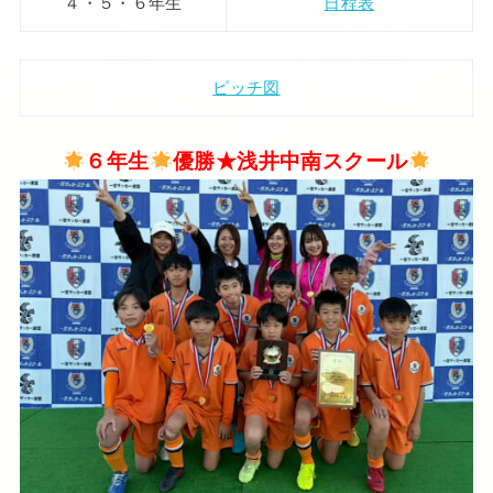
４・５・６年生
日程表
ピッチ図
６年生
優勝★浅井中南スクール