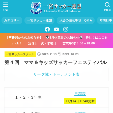
MENU
SEARCH
カテゴリー
一宮サッカー連盟
入会の注意事項 Q＆A
年間行事
【事務局からのお知らせ】
8月休業日のお知らせ
詳しくはここを
click！ 定休日 火・水曜日 営業時間13:00～18:00
2025.11.13
2026.01.23
一宮サッカースクール
第４回 ママ＆キッズサッカーフェスティバル
リーグ戦・トーナメント表
日程表
１・２・３年生
11月14日15:40更新