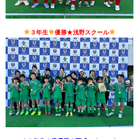
３年生
優勝★浅野スクール