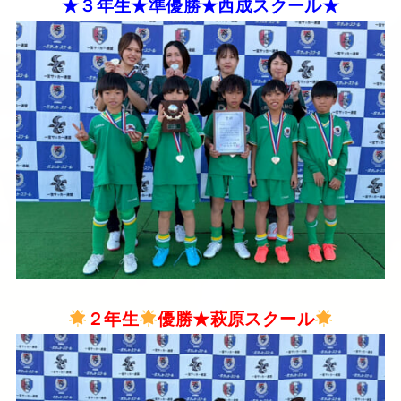
★３年生★準優勝★西成スクール★
２年生
優勝★萩原スクール