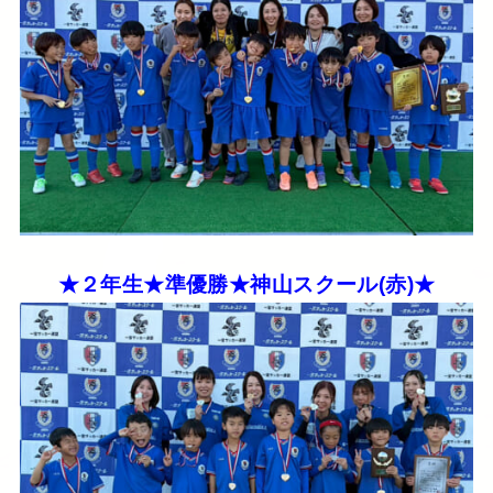
★２年生★準優勝★神山スクール(赤)★