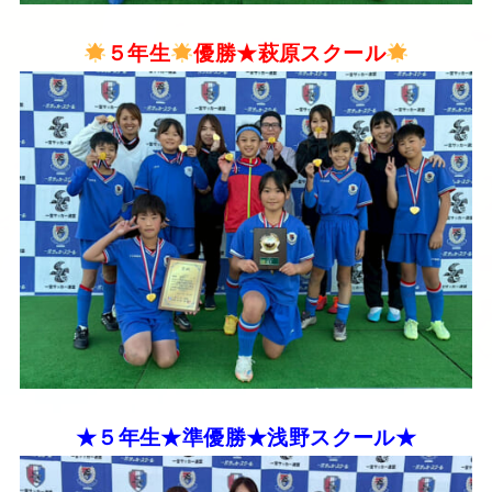
５年生
優勝★萩原スクール
★５年生★準優勝★浅野スクール★