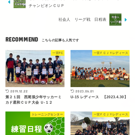
チャンピオンＣＵＰ
社会人 リーグ戦 日程表
RECOMMEND
一宮FC
一宮ＦＣＪＹレディース
2019.12.22
2023.06.01
第２１回 西尾張少年サッカーミ
U-15 レディース 【2023.4.30】
カド星和ＣＵＰ大会 Ｕ-１２
トレーニングセンター
一宮ＦＣＪＹレディース