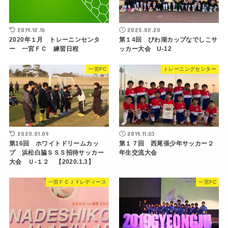
2019.12.16
2025.02.20
2020年１月 トレーニンセンタ
第１4回 びわ湖カップなでしこサ
ー 一宮ＦＣ 練習日程
ッカー大会 U-12
一宮FC
トレーニングセンター
2020.01.09
2019.11.03
第16回 ホワイトドリームカッ
第１７回 西尾張少年サッカー２
プ 浜松白脇ＳＳＳ招待サッカー
年生交流大会
大会 Ｕ-１２ 【2020.1.3】
一宮ＦＣＪＹレディース
一宮FC