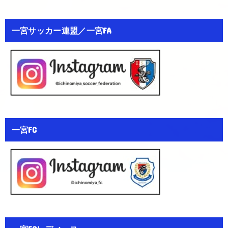
一宮サッカー連盟／一宮FA
一宮FC