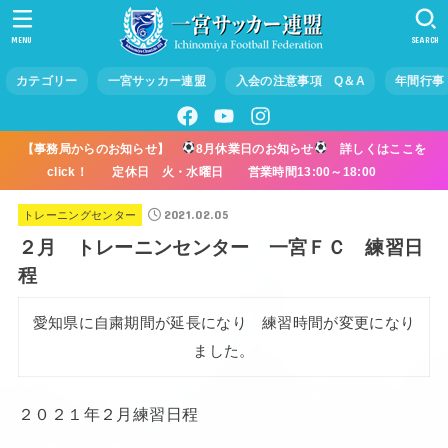
MENU
SEARCH
カテゴリー
一宮サッカー連盟
入会の注意事項 Q＆A
年間行事
【事務局からのお知らせ】
8月休業日のお知らせ
詳しくはここを
click！ 定休日 火・水曜日 営業時間13:00～18:00
2021.02.05
トレーニングセンター
２月 トレーニンセンター 一宮ＦＣ 練習日
程
愛知県に自粛期間が延長になり 練習時間が変更になり
ました。
２０２１年２月練習日程