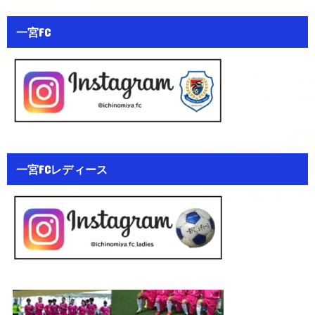
一宮FC
一宮FCレディース