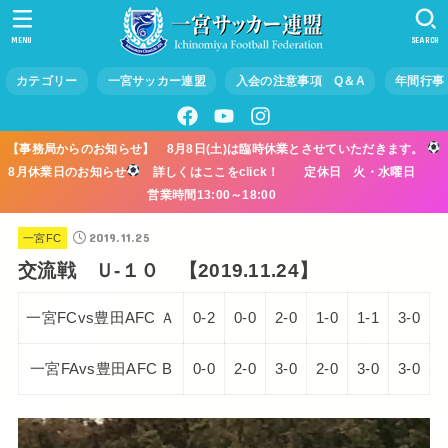
MENU
SEARCH
カテゴリー
一宮サッカー連盟
入会の注意事項 Q＆A
年間行事
【事務局からのお知らせ】 8月8日(土)は臨時休業とさせていただきます。
8月休業日のお知らせ
詳しくはここをclick！ 定休日 火・水曜日
営業時間13:00～18:00
2019.11.25
一宮FC
交流戦 Ｕ-１０ 【2019.11.24】
一宮FCvs豊田AFC Ａ
0-2
0-0
2-0
1-0
1-1
3-0
一宮FAvs豊田AFC B
0-0
2-0
3-0
2-0
3-0
3-0