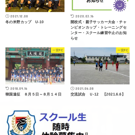
2021.12.08
2020.03.16
冬の米野カップ U-10
開校式・親子サッカー大会・チャ
ンピオンカップ・トレーニングセ
ンター・スクール練習中止のお知
らせ
一宮FC
一宮FC
2018.09.16
2021.06.08
韓国遠征 ８月５日～８月１４日
交流試合 Ｕ-12 【2021.6.6】