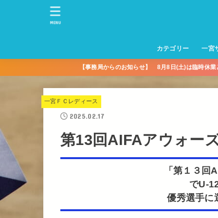
MENU
カテゴリー
一宮
【事務局からのお知らせ】 8月8日(土)は臨時休
一宮サッカースクー
トレーニングセンタ
一宮FA
一宮FC
一宮ＦＣレディース
一宮サッカースクー
中学生練習
一宮ＦＣＪＹ【中学
一宮ＦＣＪYレディー
幼児トレセン【年長
パパさんママさん
親子の部
社会人の部
コルボス 【シニア】
フットサル
コルボスリーグ
グレイセス
女子】
少】
一宮ＦＣレディース
2025.02.17
第13回AIFAアウォーズ
「第１３回A
でU-
優秀選手に