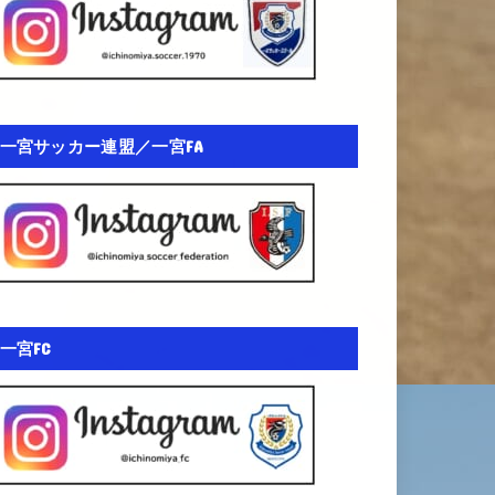
一宮サッカー連盟／一宮FA
一宮FC