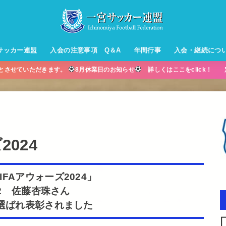
サッカー連盟
入会の注意事項 Q＆A
年間行事
入会・継続につ
業とさせていただきます。
8月休業日のお知らせ
詳しくはここをclick！ 
ル【小学生】
ー【小学生】
ル【中学生】
生男子】
ス【中学生
・年中・年
2024
IFAアウォーズ2024」
12 佐藤杏珠さん
選ばれ表彰されました