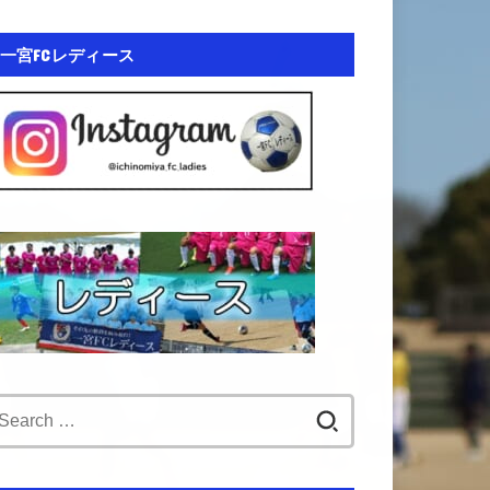
一宮FCレディース
Search
for: