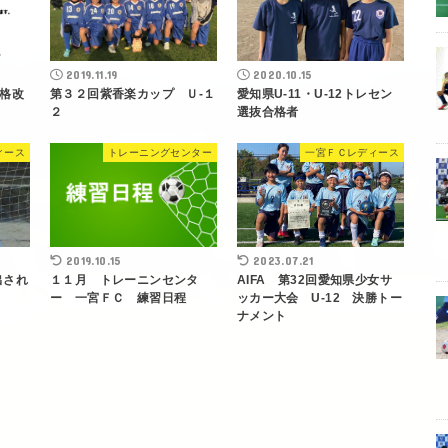
2019.11.19
2020.10.15
格改
第３２回紫香楽カップ Ｕ-１
愛知県U-11・U-12トレセン
２
選抜合格者
ィース
トレーニングセンター
一宮ＦＣレディース
2019.10.15
2023.07.21
出され
１１月 トレーニンセンタ
AIFA 第32回愛知県少女サ
ー 一宮ＦＣ 練習日程
ッカー大会 U-12 決勝トー
ナメント