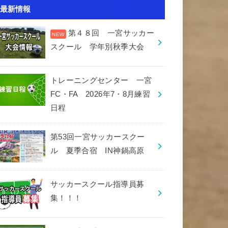
最新情報
第４８回 一宮サッカー
スクール 学年別秋季大会
トレーニングセンター 一宮
FC・FA 2026年7・8月練習
日程
第53回一宮サッカースクー
ル 夏季合宿 IN神鍋高原
サッカースクール指導員募
集！！！