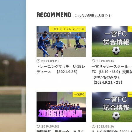
RECOMMEND
一宮ＦＣＪＹレディース
一
2021.09.29
2024.09.16
トレーニングマッチ U-15レ
一宮サッカースクール 
ディース 【2021.9.25】
FC（U-10・U-9）交流
（INいちのみや）
【2024.9.21・23】
一宮FC
一
2019.09.02
2021.05.14