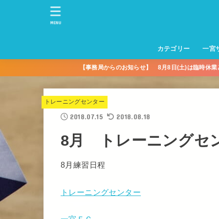
MENU
カテゴリー
一宮
【事務局からのお知らせ】 8月8日(土)は臨時休
一宮サッカースクー
トレーニングセンタ
一宮FA
一宮FC
一宮ＦＣレディース
一宮サッカースクー
中学生練習
一宮ＦＣＪＹ【中学
一宮ＦＣＪYレディー
幼児トレセン【年長
パパさんママさん
親子の部
社会人の部
コルボス 【シニア】
フットサル
コルボスリーグ
グレイセス
女子】
少】
トレーニングセンター
2018.07.15
2018.08.18
8月 トレーニングセ
8月練習日程
トレーニングセンター