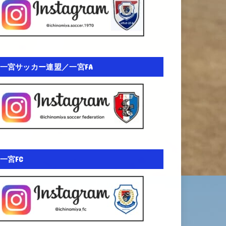
一宮サッカー連盟／一宮FA
一宮FC