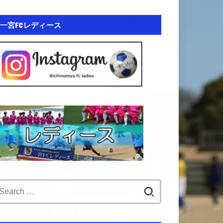
一宮FCレディース
Search
for: