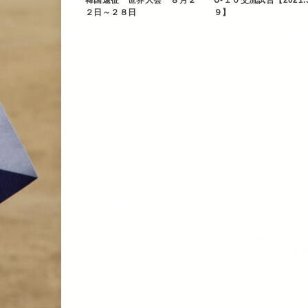
韓国遠征 世界大会 ８月２
U-１０交流試合【2021.5
２日～２８日
９】