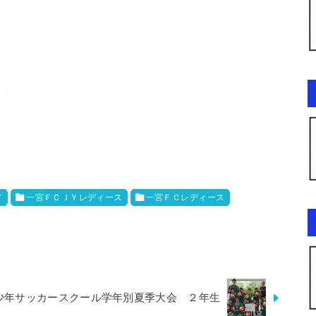
Ｙ
一宮ＦＣＪＹレディース
一宮ＦＣレディース
中日少年サッカースクール学年別夏季大会 ２年生