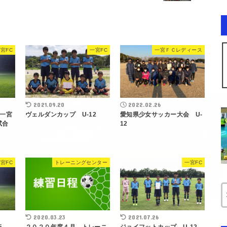
宮FC
一宮FC
一宮ＦＣレディース
2021.09.20
2022.02.26
一宮
ヴェルダンカップ U-12
愛知県少女サッカー大会 U-
試合
12
宮FC
トレーニングセンター
一宮FC
2020.03.23
2021.07.26