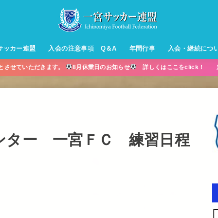
サッカー連盟
入会の注意事項 Q＆A
年間行事
入会・継続につ
業とさせていただきます。
8月休業日のお知らせ
詳しくはここをclick！ 
ル【小学生】
ー【小学生】
ル【中学生】
生男子】
ス【中学生
・年中・年
ンター 一宮ＦＣ 練習日程