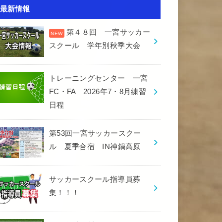
最新情報
第４８回 一宮サッカー
スクール 学年別秋季大会
トレーニングセンター 一宮
FC・FA 2026年7・8月練習
日程
第53回一宮サッカースクー
ル 夏季合宿 IN神鍋高原
サッカースクール指導員募
集！！！