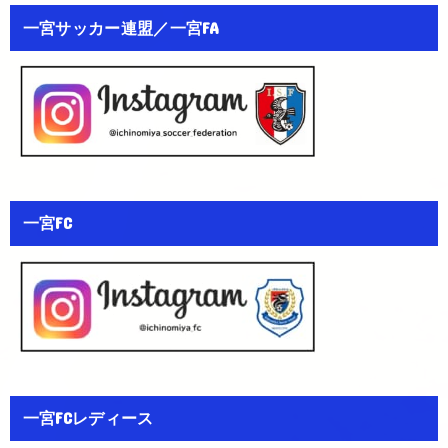
一宮サッカー連盟／一宮FA
一宮FC
一宮FCレディース