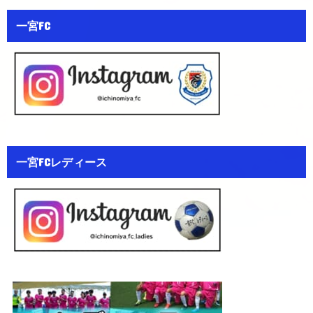
一宮FC
一宮FCレディース