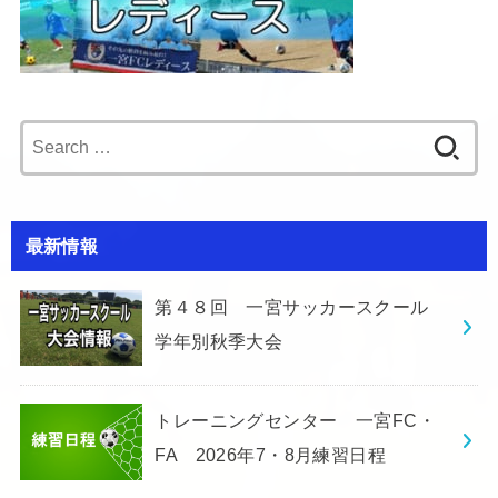
Search
for:
最新情報
第４８回 一宮サッカースクール
学年別秋季大会
トレーニングセンター 一宮FC・
FA 2026年7・8月練習日程