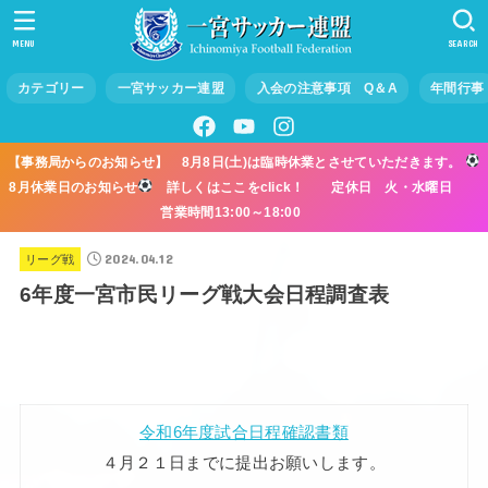
MENU
SEARCH
カテゴリー
一宮サッカー連盟
入会の注意事項 Q＆A
年間行事
【事務局からのお知らせ】 8月8日(土)は臨時休業とさせていただきます。
8月休業日のお知らせ
詳しくはここをclick！ 定休日 火・水曜日
営業時間13:00～18:00
2024.04.12
リーグ戦
6年度一宮市民リーグ戦大会日程調査表
令和6年度試合日程確認書類
４月２１日までに提出お願いします。