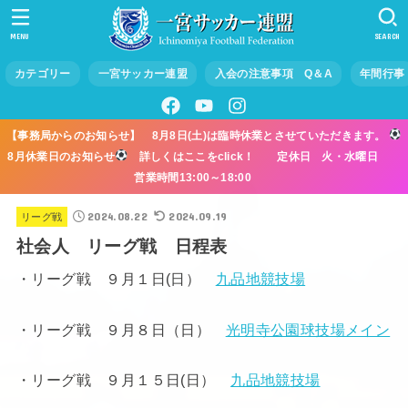
MENU
SEARCH
カテゴリー
一宮サッカー連盟
入会の注意事項 Q＆A
年間行事
【事務局からのお知らせ】 8月8日(土)は臨時休業とさせていただきます。
8月休業日のお知らせ
詳しくはここをclick！ 定休日 火・水曜日
営業時間13:00～18:00
2024.08.22
2024.09.19
リーグ戦
社会人 リーグ戦 日程表
・リーグ戦 ９月１日(日）
九品地競技場
・リーグ戦 ９月８日（日）
光明寺公園球技場メイン
・リーグ戦 ９月１５日(日）
九品地競技場