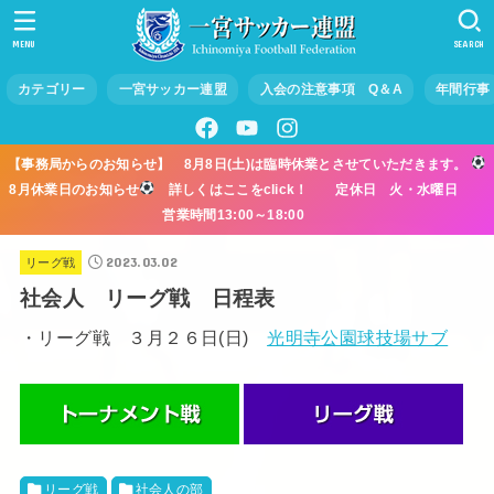
MENU
SEARCH
カテゴリー
一宮サッカー連盟
入会の注意事項 Q＆A
年間行事
【事務局からのお知らせ】 8月8日(土)は臨時休業とさせていただきます。
8月休業日のお知らせ
詳しくはここをclick！ 定休日 火・水曜日
営業時間13:00～18:00
2023.03.02
リーグ戦
社会人 リーグ戦 日程表
・リーグ戦 ３月２６日(日)
光明寺公園球技場サブ
リーグ戦
社会人の部