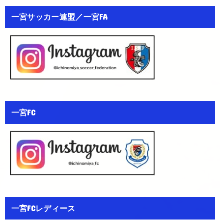
一宮サッカー連盟／一宮FA
一宮FC
一宮FCレディース