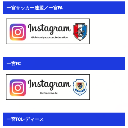
一宮サッカー連盟／一宮FA
一宮FC
一宮FCレディース