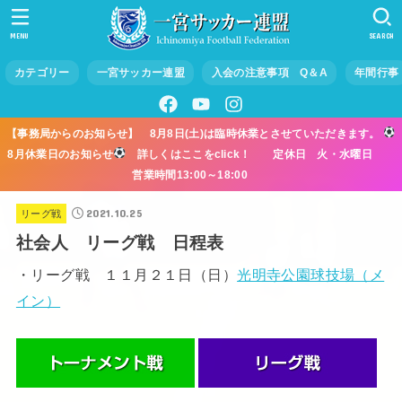
MENU
SEARCH
カテゴリー
一宮サッカー連盟
入会の注意事項 Q＆A
年間行事
【事務局からのお知らせ】 8月8日(土)は臨時休業とさせていただきます。
8月休業日のお知らせ
詳しくはここをclick！ 定休日 火・水曜日
営業時間13:00～18:00
2021.10.25
リーグ戦
社会人 リーグ戦 日程表
・リーグ戦 １１月２１日（日）
光明寺公園球技場（メ
イン）