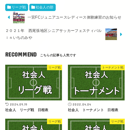
リーグ戦
社会人の部
一宮FCジュニアユースレディース体験練習のお知らせ
２０２１年 西尾張地区シニアサッカーフェスティバル
ｉｎいちのみや
RECOMMEND
リーグ戦
トーナメント戦
2024.09.19
2022.04.04
社会人 リーグ戦 日程表
社会人 トーナメント 日程表
リーグ戦
リーグ戦