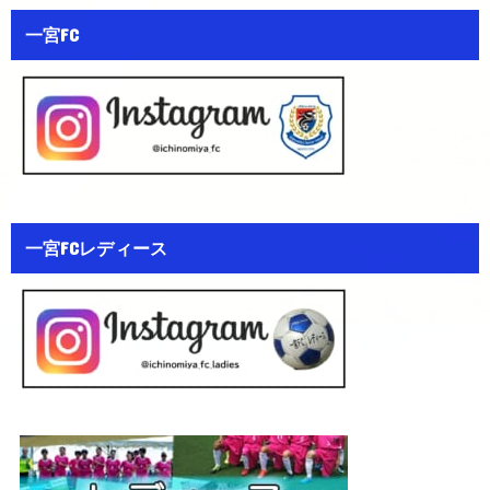
一宮FC
一宮FCレディース