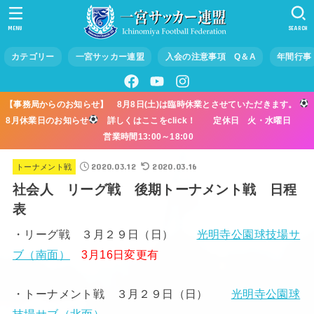
MENU
SEARCH
カテゴリー
一宮サッカー連盟
入会の注意事項 Q＆A
年間行事
【事務局からのお知らせ】 8月8日(土)は臨時休業とさせていただきます。
8月休業日のお知らせ
詳しくはここをclick！ 定休日 火・水曜日
営業時間13:00～18:00
2020.03.12
2020.03.16
トーナメント戦
社会人 リーグ戦 後期トーナメント戦 日程
表
・リーグ戦 ３月２９日（日）
光明寺公園球技場サ
ブ（南面）
3月16日変更有
・トーナメント戦 ３月２９日（日）
光明寺公園球
技場サブ（北面）