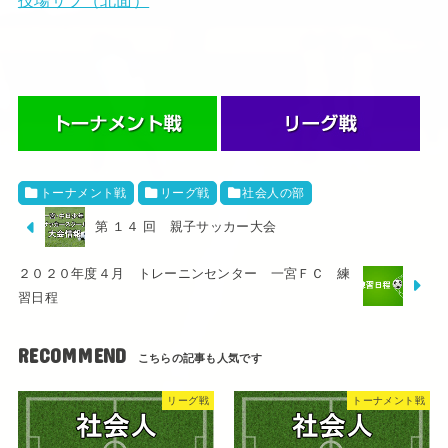
トーナメント戦
リーグ戦
社会人の部
第 １４ 回 親子サッカー大会
２０２０年度４月 トレーニンセンター 一宮ＦＣ 練
習日程
RECOMMEND
リーグ戦
トーナメント戦