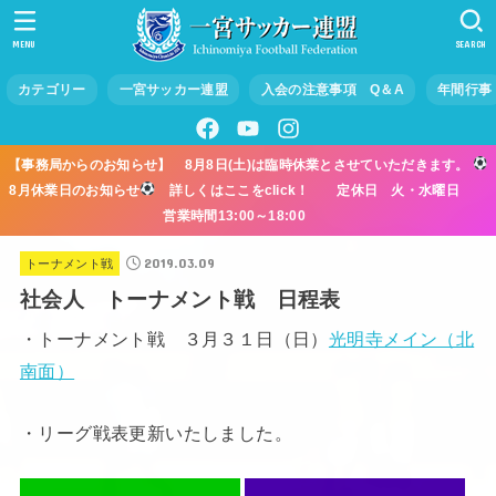
MENU
SEARCH
カテゴリー
一宮サッカー連盟
入会の注意事項 Q＆A
年間行事
【事務局からのお知らせ】 8月8日(土)は臨時休業とさせていただきます。
8月休業日のお知らせ
詳しくはここをclick！ 定休日 火・水曜日
営業時間13:00～18:00
2019.03.09
トーナメント戦
社会人 トーナメント戦 日程表
・トーナメント戦 ３月３１日（日）
光明寺メイン（北
南面）
・リーグ戦表更新いたしました。