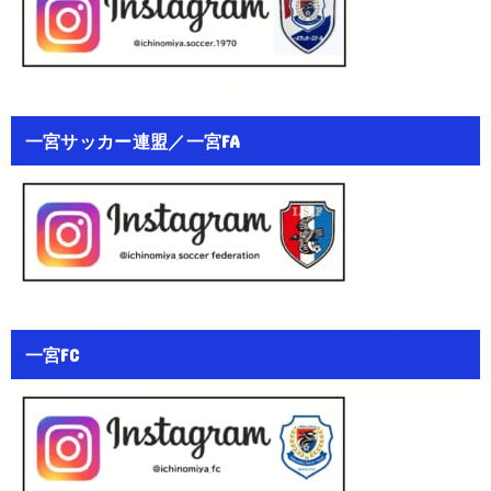
一宮サッカー連盟／一宮FA
一宮FC