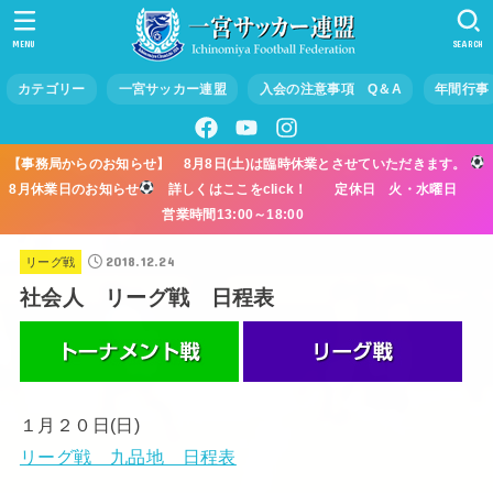
MENU
SEARCH
カテゴリー
一宮サッカー連盟
入会の注意事項 Q＆A
年間行事
【事務局からのお知らせ】 8月8日(土)は臨時休業とさせていただきます。
8月休業日のお知らせ
詳しくはここをclick！ 定休日 火・水曜日
営業時間13:00～18:00
2018.12.24
リーグ戦
社会人 リーグ戦 日程表
１月２０日(日)
リーグ戦 九品地 日程表