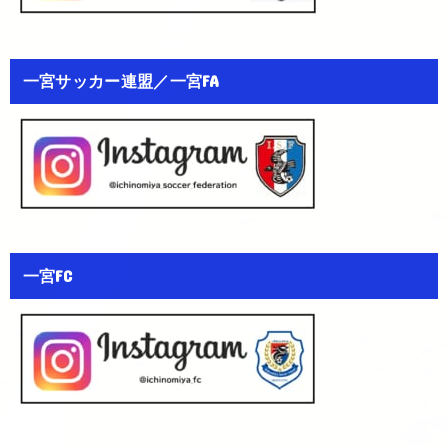
一宮サッカー連盟／一宮FA
一宮FC