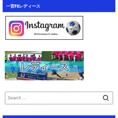
一宮FCレディース
Search
for: