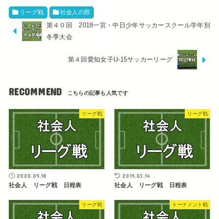
リーグ戦
社会人の部
第４０回 2018一宮・中日少年サッカースクール学年別
冬季大会
第４回愛知女子U-15サッカーリーグ
RECOMMEND
リーグ戦
リーグ戦
2020.09.18
2019.03.14
社会人 リーグ戦 日程表
社会人 リーグ戦 日程表
リーグ戦
トーナメント戦