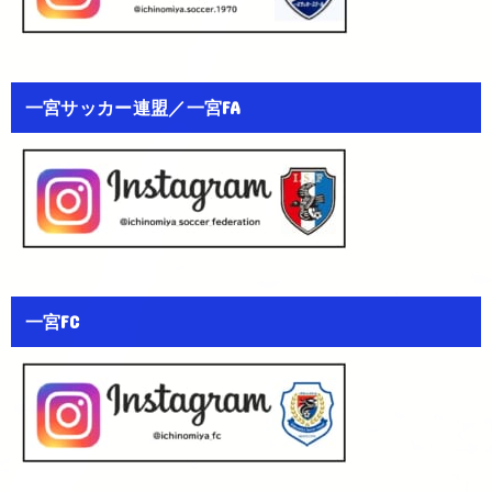
一宮サッカー連盟／一宮FA
一宮FC