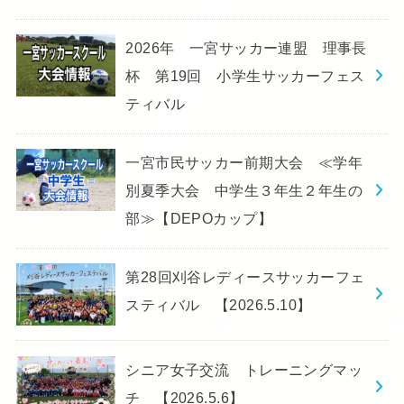
2026年 一宮サッカー連盟 理事長
杯 第19回 小学生サッカーフェス
ティバル
一宮市民サッカー前期大会 ≪学年
別夏季大会 中学生３年生２年生の
部≫【DEPOカップ】
第28回刈谷レディースサッカーフェ
スティバル 【2026.5.10】
シニア女子交流 トレーニングマッ
チ 【2026.5.6】