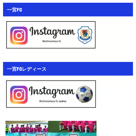
一宮FC
一宮FCレディース