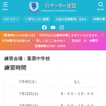
MENU
SEARCH
カテゴリー
一宮サッカー連盟
入会の注意事項 Q＆A
年間行事
【事務局からのお知らせ】 8月8日(土)は臨時休業とさせていただきます。
8月休業日のお知らせ
詳しくはここをclick！ 定休日 火・水曜日
営業時間13:00～18:00
練習会場：葉栗中学校
練習時間
7月4日(土）
なし
7月11日(土)
8：００～１0：００
7月18日(土)
8：００～１0：００