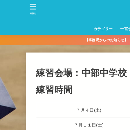
MENU
カテゴリー
一宮
【事務局からのお知らせ
一宮サッカースクー
トレーニングセンタ
一宮FA
一宮FC
一宮ＦＣレディース
一宮サッカースクー
中学生練習
一宮ＦＣＪＹ【中学
一宮ＦＣＪYレディー
幼児トレセン【年長
パパさんママさん
親子の部
社会人の部
コルボス 【シニア】
フットサル
コルボスリーグ
グレイセス
女子】
少】
練習会場：中部中学校
練習時間
７月４日(土)
７月１１日(土)