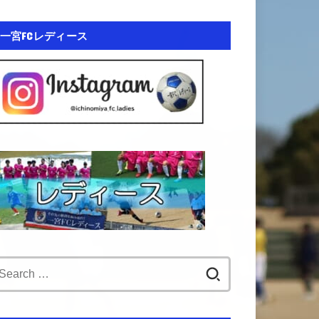
一宮FCレディース
Search
for: