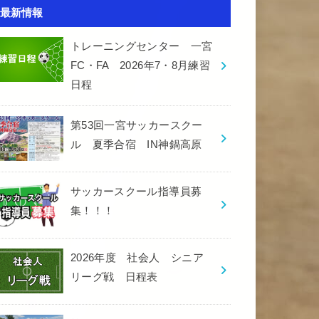
最新情報
トレーニングセンター 一宮
FC・FA 2026年7・8月練習
日程
第53回一宮サッカースクー
ル 夏季合宿 IN神鍋高原
サッカースクール指導員募
集！！！
2026年度 社会人 シニア
リーグ戦 日程表