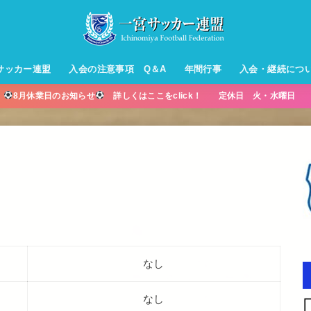
サッカー連盟
入会の注意事項 Q＆A
年間行事
入会・継続につ
】
8月休業日のお知らせ
詳しくはここをclick！ 定休日 火・水曜日 営
ル【小学生】
ー【小学生】
ル【中学生】
生男子】
ス【中学生
・年中・年
なし
なし