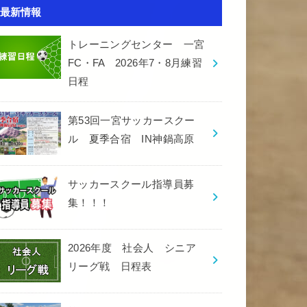
最新情報
トレーニングセンター 一宮
FC・FA 2026年7・8月練習
日程
第53回一宮サッカースクー
ル 夏季合宿 IN神鍋高原
サッカースクール指導員募
集！！！
2026年度 社会人 シニア
リーグ戦 日程表