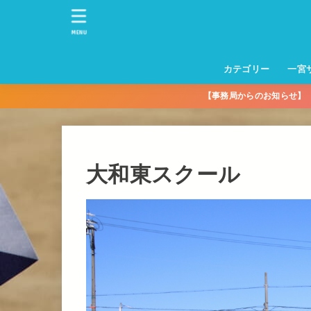
MENU
カテゴリー
一宮
【事務局からのお知らせ
一宮サッカースクー
トレーニングセンタ
一宮FA
一宮FC
一宮ＦＣレディース
一宮サッカースクー
中学生練習
一宮ＦＣＪＹ【中学
一宮ＦＣＪYレディー
幼児トレセン【年長
パパさんママさん
親子の部
社会人の部
コルボス 【シニア】
フットサル
コルボスリーグ
グレイセス
女子】
少】
大和東スクール