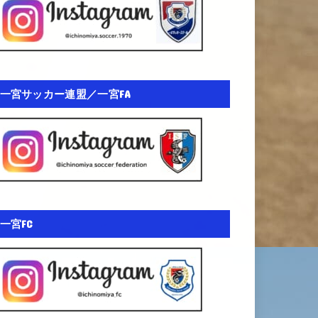
一宮サッカー連盟／一宮FA
一宮FC