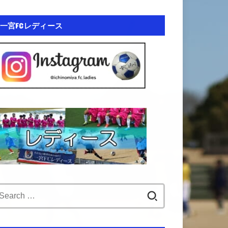
一宮FCレディース
Search
for: