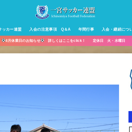
サッカー連盟
入会の注意事項 Q＆A
年間行事
入会・継続につ
】
8月休業日のお知らせ
詳しくはここをclick！ 定休日 火・水曜日 営
ル【小学生】
ー【小学生】
ル【中学生】
生男子】
ス【中学生
・年中・年