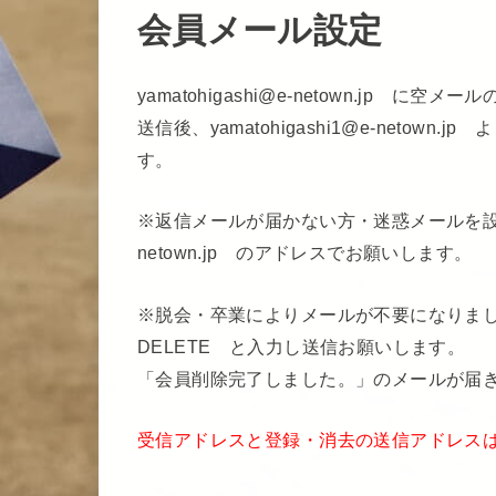
会員メール設定
yamatohigashi@e-netown.jp に
送信後、yamatohigashi1@e-neto
す。
※返信メールが届かない方・迷惑メールを設定され
netown.jp のアドレスでお願いします。
※脱会・卒業によりメールが不要になりましたら、y
DELETE と入力し送信お願いします。
「会員削除完了しました。」のメールが届
受信アドレスと登録・消去の送信アドレス