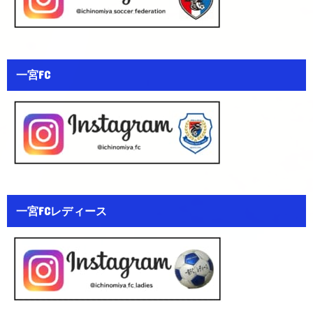
一宮FC
一宮FCレディース