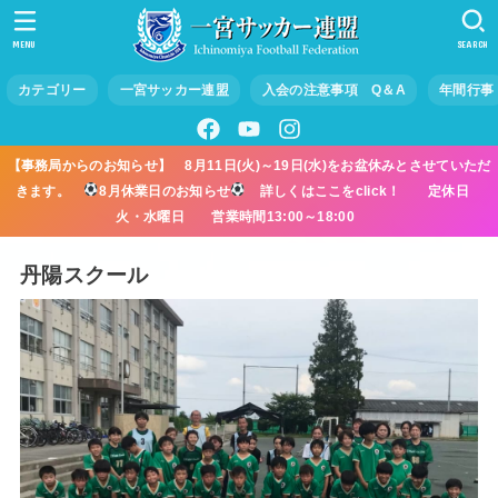
MENU
SEARCH
カテゴリー
一宮サッカー連盟
入会の注意事項 Q＆A
年間行事
【事務局からのお知らせ】 8月11日(火)～19日(水)をお盆休みとさせていただ
きます。
8月休業日のお知らせ
詳しくはここをclick！ 定休日
火・水曜日 営業時間13:00～18:00
丹陽スクール