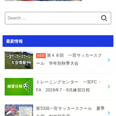
Search
for:
最新情報
第４８回 一宮サッカースク
ール 学年別秋季大会
トレーニングセンター 一宮FC・
FA 2026年7・8月練習日程
第53回一宮サッカースクール 夏季