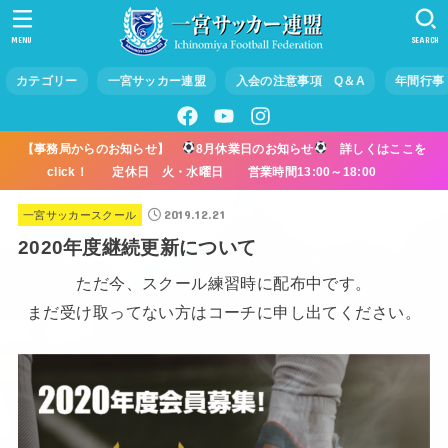
MENU
SEARCH
カテゴリー
一宮サッカー連盟
入会の注意事項 Q＆A
年間行事
【事務局からのお知らせ】
8月休業日のお知らせ
詳しくはここを
click！ 定休日 火・水曜日 営業時間13:00～18:00
2019.12.21
一宮サッカースクール
2020年度継続更新について
ただ今、スクール練習時に配布中です。
まだ受け取ってない方はコーチに申し出てください。