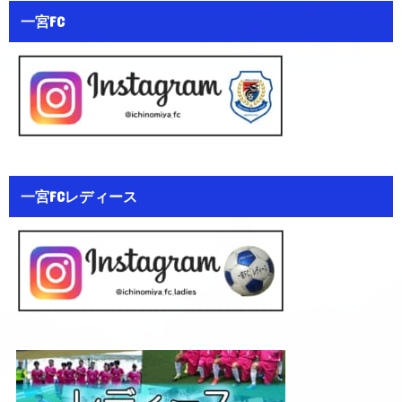
一宮FC
一宮FCレディース