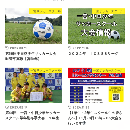
一宮サッカースクール
一宮サッカースクール
2023.08.11
2022.11.14
第50回中日杯少年サッカー大会
２０２２年 ＩＣＳＳＳリーグ
IN菅平高原【高学年】
一宮サッカースクール
一宮サッカースクール
2023.02.14
2024.11.28
第44回 一宮・中日少年サッカー
【1年生・2年生スクール生の皆さ
スクール学年別冬季大会 １年生
んへ】11月28日18時～PK大会を
行います