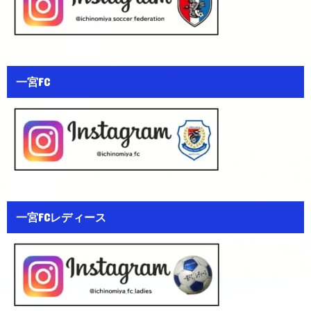
一宮FC
一宮FCレディース