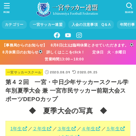
MENU
SEARCH
カテゴリー
一宮サッカー連盟
入会の注意事項 Q＆A
年間行事
【事務局からのお知らせ】 8月8日(土)は臨時休業とさせていただきます。
8月休業日のお知らせ
詳しくはここをclick！ 定休日 火・水曜日
営業時間13:00～18:00
2020.08.09
2020.09.25
一宮サッカースクール
第４２回 一宮・中日少年サッカースクール学
年別夏季大会 兼 一宮市民サッカー前期大会ス
ポーツDEPOカップ
◆ 夏季大会の写真 ◆
1年生
／
２年生
／
３年生
／
４年生
／
５年生