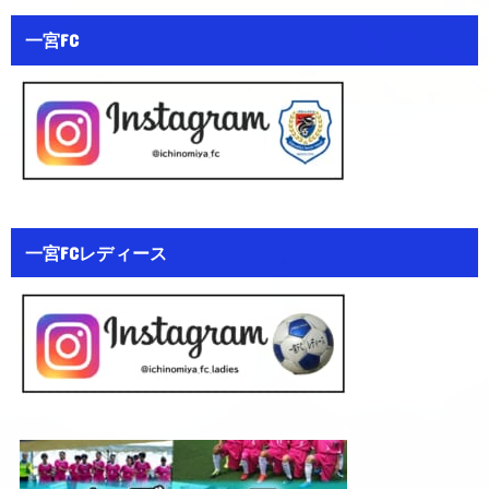
一宮FC
一宮FCレディース