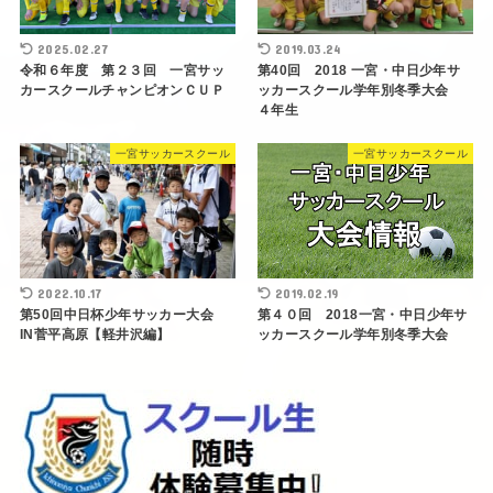
2025.02.27
2019.03.24
令和６年度 第２３回 一宮サッ
第40回 2018 一宮・中日少年サ
カースクールチャンピオンＣＵＰ
ッカースクール学年別冬季大会
４年生
一宮サッカースクール
一宮サッカースクール
2022.10.17
2019.02.19
第50回中日杯少年サッカー大会
第４０回 2018一宮・中日少年サ
IN菅平高原【軽井沢編】
ッカースクール学年別冬季大会