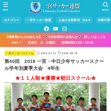
MENU
SEARCH
カテゴリー
一宮サッカー連盟
入会の注意事項 Q＆A
年間行事
【事務局からのお知らせ】
8月休業日のお知らせ
詳しくはここを
click！ 定休日 火・水曜日 営業時間13:00～18:00
2018.07.15
2018.08.18
一宮サッカースクール
第40回 2018 一宮・中日少年サッカースクー
ル学年別夏季大会 4年生
★１１人制★優勝★朝日スクール★