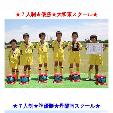
★７人制★優勝★大和東スクール★
★７人制★準優勝★丹陽南スクール★