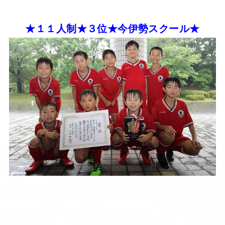
★１１人制★３位★今伊勢スクール★