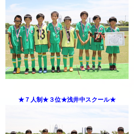
★７人制★３位★浅井中スクール★