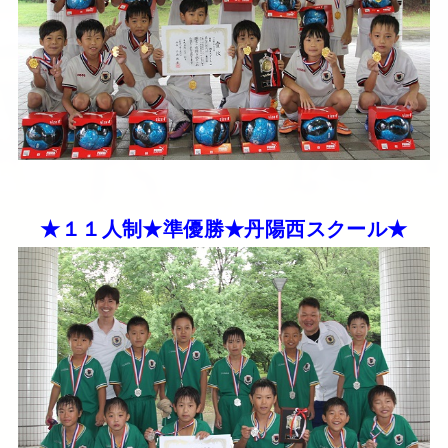
★１１人制★準優勝★丹陽西スクール★