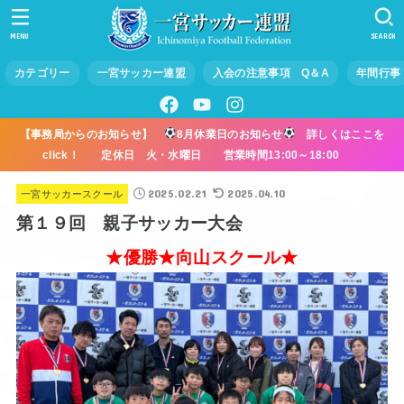
MENU
SEARCH
カテゴリー
一宮サッカー連盟
入会の注意事項 Q＆A
年間行事
【事務局からのお知らせ】
8月休業日のお知らせ
詳しくはここを
click！ 定休日 火・水曜日 営業時間13:00～18:00
2025.02.21
2025.04.10
一宮サッカースクール
第１９回 親子サッカー大会
★優勝★向山スクール★