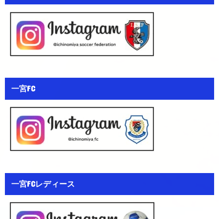
一宮FC
一宮FCレディース