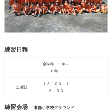
練習日程
全学年（１年～
６年）
１３：００～１
土曜日
５：３０
練習会場
瀬部小学校グラウンド