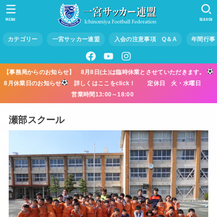
MENU
SEARCH
カテゴリー
一宮サッカー連盟
入会の注意事項 Q＆A
年間行事
【事務局からのお知らせ】 8月8日(土)は臨時休業とさせていただきます。
8月休業日のお知らせ
詳しくはここをclick！ 定休日 火・水曜日
営業時間13:00～18:00
瀬部スクール