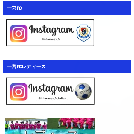
一宮FC
一宮FCレディース