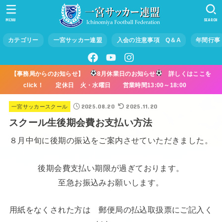
MENU
SEARCH
カテゴリー
一宮サッカー連盟
入会の注意事項 Q＆A
年間行事
【事務局からのお知らせ】
8月休業日のお知らせ
詳しくはここを
click！ 定休日 火・水曜日 営業時間13:00～18:00
2025.08.20
2025.11.20
一宮サッカースクール
スクール生後期会費お支払い方法
８月中旬に後期の振込をご案内させていただきました。
後期会費支払い期限が過ぎております。
至急お振込みお願いします。
用紙をなくされた方は 郵便局の払込取扱票にご記入く