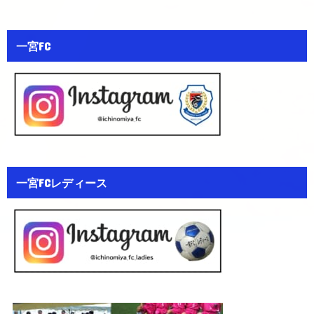
一宮FC
一宮FCレディース