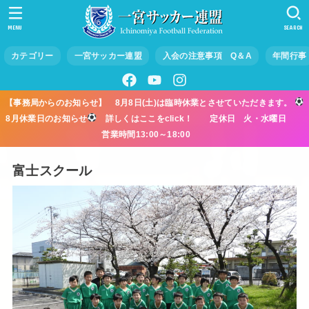
MENU
SEARCH
カテゴリー
一宮サッカー連盟
入会の注意事項 Q＆A
年間行事
【事務局からのお知らせ】 8月8日(土)は臨時休業とさせていただきます。
8月休業日のお知らせ
詳しくはここをclick！ 定休日 火・水曜日
営業時間13:00～18:00
富士スクール