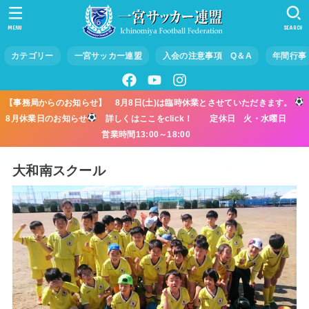
MENU
SEARCH
カテゴリー
一宮サッカー連盟
入会の注意事項 Q＆A
年間行事
【事務局からのお知らせ】 8月8日(土)は臨時休業とさせていただきます。
8月休業日のお知らせ
詳しくはここをclick！ 定休日 火・水曜日
営業時間13:00～18:00
大和南スクール