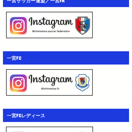
一宮サッカー連盟／一宮FA
一宮FC
一宮FCレディース