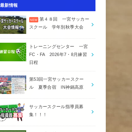
最新情報
第４８回 一宮サッカー
スクール 学年別秋季大会
トレーニングセンター 一宮
FC・FA 2026年7・8月練習
日程
第53回一宮サッカースクー
ル 夏季合宿 IN神鍋高原
サッカースクール指導員募
集！！！