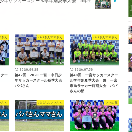
日少年サッカースクール学年別夏季大会 5年生
マさん
パパさんママさん
パパさんママさん
2020.09.25
2026.07.30
スクー
第42回 2020 一宮・中日少
第48回 一宮サッカースクー
年サッカースクール秋季大会
ル学年別夏季大会 兼 一宮
パパさん
市民サッカー前期大会 パパ
さんの部
マさん
パパさんママさん
ママの部