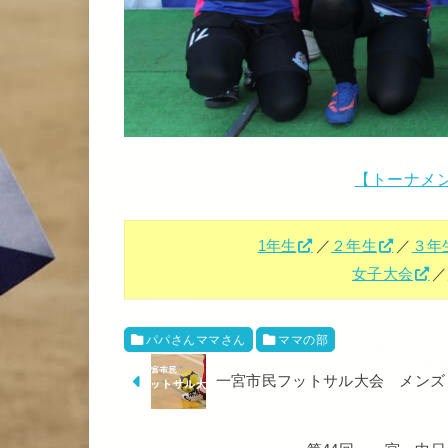
【トーナメ
1年生
／
２年生
／
３年
女子大会
／
パパさんママさん
ママの部
一宮市民フットサル大会 メンズ＆ミ