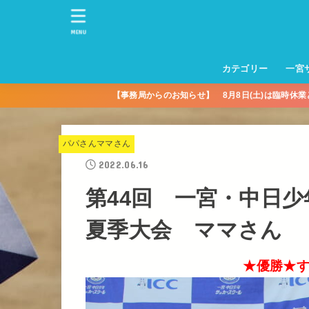
MENU
カテゴリー
一宮
【事務局からのお知らせ】 8月8日(土)は臨時休
一宮サッカースクー
トレーニングセンタ
一宮FA
一宮FC
一宮ＦＣレディース
一宮サッカースクー
中学生練習
一宮ＦＣＪＹ【中学
一宮ＦＣＪYレディー
幼児トレセン【年長
パパさんママさん
親子の部
社会人の部
コルボス 【シニア】
フットサル
コルボスリーグ
グレイセス
女子】
少】
パパさんママさん
2022.06.16
第44回 一宮・中日
夏季大会 ママさん
★優勝★