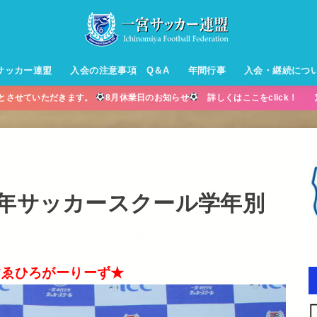
サッカー連盟
入会の注意事項 Q＆A
年間行事
入会・継続につ
業とさせていただきます。
8月休業日のお知らせ
詳しくはここをclick！ 
ル【小学生】
ー【小学生】
ル【中学生】
生男子】
ス【中学生
・年中・年
少年サッカースクール学年別
すゑひろがーりーず★