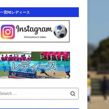
一宮FCレディース
Search
for: