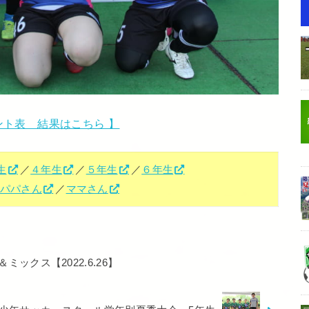
ント表 結果はこちら 】
生
／
４年生
／
５年生
／
６年生
パパさん
／
ママさん
ックス【2022.6.26】