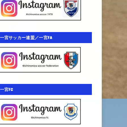
一宮サッカー連盟／一宮FA
一宮FC