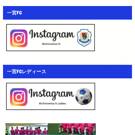
一宮FC
一宮FCレディース