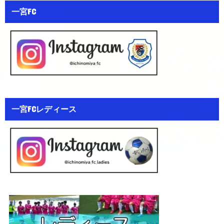
一宮FC
一宮FCレディース