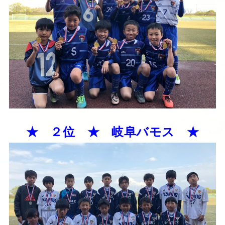
★ ２位 ★ 岐阜バモス ★