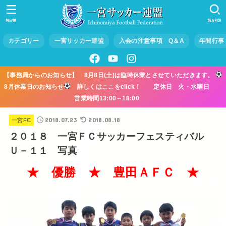
MENU
SEARCH
カテゴリー
一宮サッカー連盟
入会の注意事項 Q＆A
年間行事
【事務局からのお知らせ】 8月8日(土)は臨時休業とさせていただきます。
8月休業日のお知らせ
詳しくはここをclick！ 定休日 火・水曜日
営業時間13:00～18:00
2018.07.23
2018.08.18
一宮FC
２０１８ 一宮ＦＣサッカーフェスティバル
Ｕ－１１ 写真
★ 優勝 ★ 豊田ＡＦＣ ★