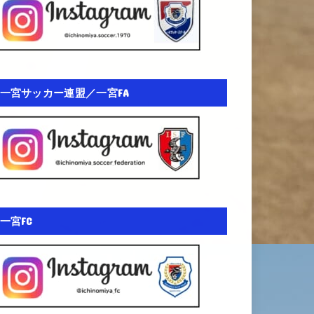
一宮サッカー連盟／一宮FA
一宮FC