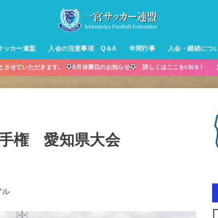
サッカー連盟
入会の注意事項 Q＆A
年間行事
入会・継続につ
業とさせていただきます。
8月休業日のお知らせ
詳しくはここをclick！ 
ル【小学生】
ー【小学生】
ル【中学生】
生男子】
ス【中学生
・年中・年
選手権 愛知県大会
アル