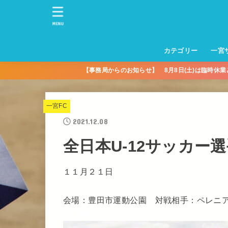
MENU
カテゴリー
一宮
【事務局からのお知らせ】 8月8日(土)は臨時休
一宮サッカースクー
トレーニングセンタ
一宮FA
一宮FC
一宮ＦＣレディース
一宮サッカースクー
中学生練習
一宮ＦＣＪＹ【中学
一宮ＦＣＪYレディー
幼児トレセン【年長
パパさんママさん
親子の部
社会人の部
コルボス 【シニア】
フットサル
コルボスリーグ
グレイセス
女子】
少】
一宮FC
2021.12.08
全日本U-12サッカー
１１月２１日
会場：豊田市運動公園 対戦相手：ペレニ