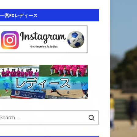
一宮FCレディース
Search
for: