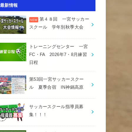
最新情報
第４８回 一宮サッカー
スクール 学年別秋季大会
トレーニングセンター 一宮
FC・FA 2026年7・8月練習
日程
第53回一宮サッカースクー
ル 夏季合宿 IN神鍋高原
サッカースクール指導員募
集！！！