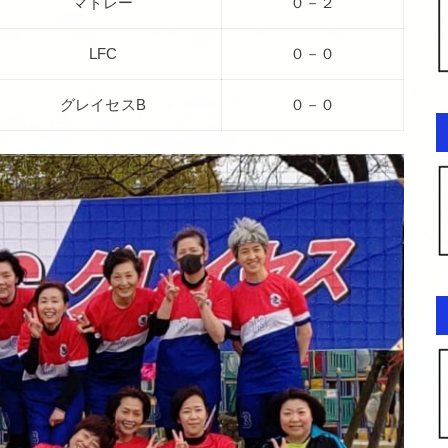
マドレー
０－２
LFC
０－０
グレイセスB
０－０