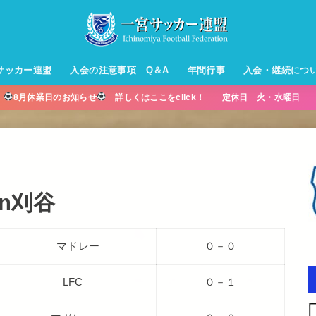
サッカー連盟
入会の注意事項 Q＆A
年間行事
入会・継続につ
】
8月休業日のお知らせ
詳しくはここをclick！ 定休日 火・水曜日 営
ル【小学生】
ー【小学生】
ル【中学生】
生男子】
ス【中学生
・年中・年
n刈谷
マドレー
０－０
LFC
０－１