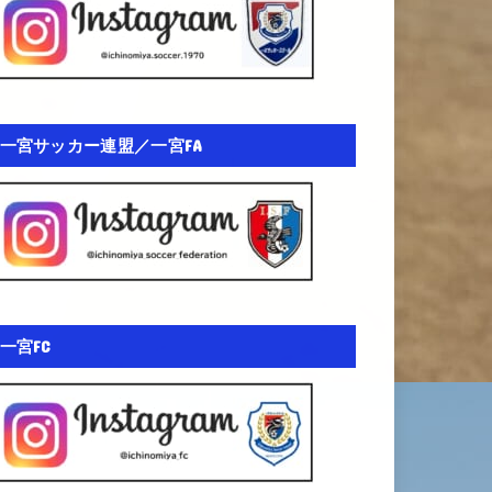
一宮サッカー連盟／一宮FA
一宮FC