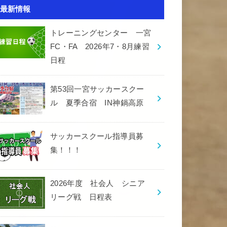
最新情報
トレーニングセンター 一宮
FC・FA 2026年7・8月練習
日程
第53回一宮サッカースクー
ル 夏季合宿 IN神鍋高原
サッカースクール指導員募
集！！！
2026年度 社会人 シニア
リーグ戦 日程表