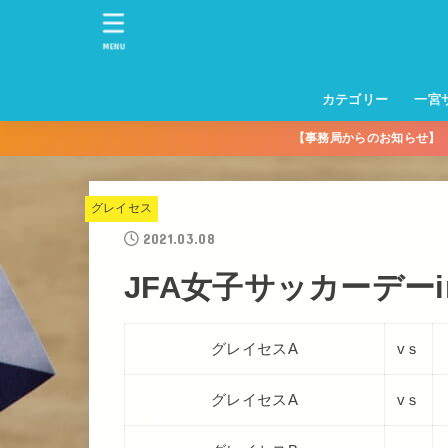
MENU
カテゴリー
一宮
【事務局からのお知らせ
一宮サッカースクー
トレーニングセンタ
一宮FA
一宮FC
一宮ＦＣレディース
一宮サッカースクー
中学生練習
一宮ＦＣＪＹ【中学
一宮ＦＣＪYレディー
幼児トレセン【年長
パパさんママさん
親子の部
社会人の部
コルボス 【シニア】
フットサル
コルボスリーグ
グレイセス
女子】
少】
グレイセス
2021.03.08
JFA女子サッカーデーi
グレイセスA
vｓ
グレイセスA
vｓ