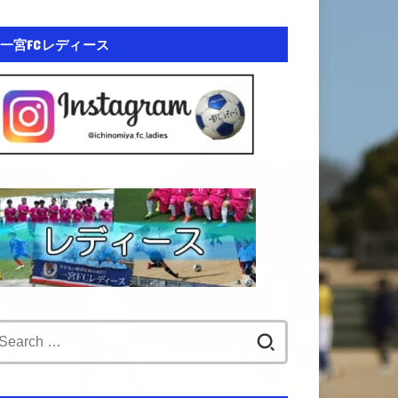
一宮FCレディース
Search
for: