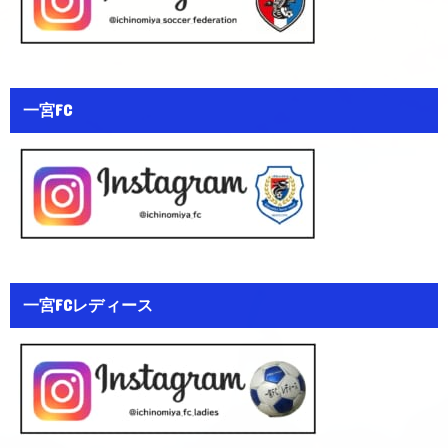
一宮FC
一宮FCレディース