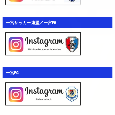
一宮サッカー連盟／一宮FA
一宮FC