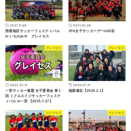
2021.11.08
2021.03.08
西尾地区サッカーフェスティバル
JFA女子サッカーデーin刈谷
in いちのみや グレイセス
グレイセス
グレイセス
2025.07.11
2026.07.17
一宮サッカー連盟 女子委員会 第１
滋賀遠征【2026.2.1】
回 ミドルエイジサッカーフェステ
ィバル in一宮 【2025.7.27】
グレイセス
グレイセス