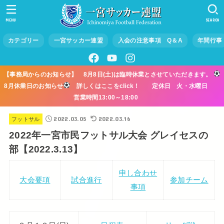
MENU
SEARCH
カテゴリー
一宮サッカー連盟
入会の注意事項 Q＆A
年間行事
【事務局からのお知らせ】 8月8日(土)は臨時休業とさせていただきます。
8月休業日のお知らせ
詳しくはここをclick！ 定休日 火・水曜日
営業時間13:00～18:00
2022.03.05
2022.03.16
フットサル
2022年一宮市民フットサル大会 グレイセスの
部【2022.3.13】
申し合わせ
大会要項
試合進行
参加チーム
事項