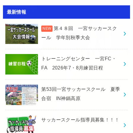
最新情報
第４８回 一宮サッカースク
ール 学年別秋季大会
トレーニングセンター 一宮FC・
FA 2026年7・8月練習日程
第53回一宮サッカースクール 夏季
合宿 IN神鍋高原
サッカースクール指導員募集！！！