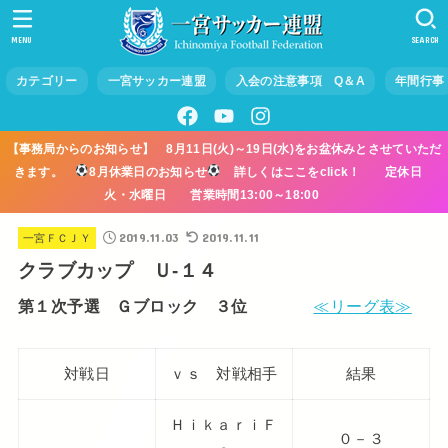
MENU
SEARCH
カテゴリー
一宮サッカー連盟
入会の注意事項 Q＆A
年間行事
【事務局からのお知らせ】 8月11日(火)～19日(水)をお盆休みとさせていただ
きます。
8月休業日のお知らせ
詳しくはここをclick！ 定休日
火・水曜日 営業時間13:00～18:00
2019.11.03
2019.11.11
一宮ＦＣＪＹ
クラブカップ Ｕ-１４
第１次予選 Ｇブロック ３位
≪リーグ表≫
対戦日
ｖｓ 対戦相手
結果
ＨｉｋａｒｉＦ
０－３