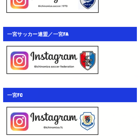
一宮サッカー連盟／一宮FA
一宮FC