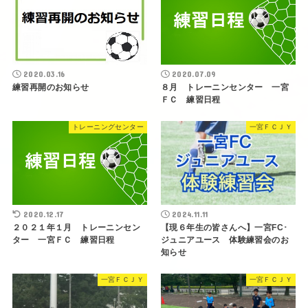
2020.03.16
2020.07.09
練習再開のお知らせ
８月 トレーニンセンター 一宮
ＦＣ 練習日程
トレーニングセンター
一宮ＦＣＪＹ
2020.12.17
2024.11.11
２０２１年１月 トレーニンセン
【現６年生の皆さんへ】一宮FC･
ター 一宮ＦＣ 練習日程
ジュニアユース 体験練習会のお
知らせ
一宮ＦＣＪＹ
一宮ＦＣＪＹ