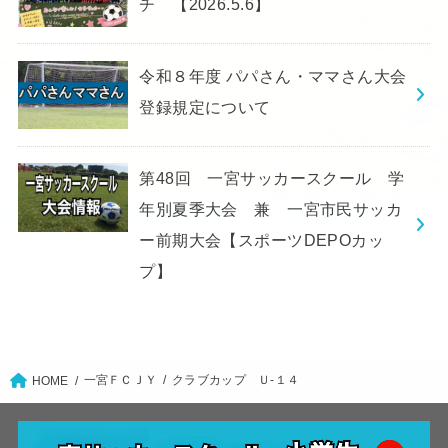
チ 【2026.5.6】
令和８年度 パパさん・ママさん大会
登録規定について
第48回 一宮サッカースクール 学
年別夏季大会 兼 一宮市民サッカ
ー前期大会【スポーツDEPOカッ
プ】
一宮ＦＣＪＹ
クラブカップ Ｕ-１４
HOME