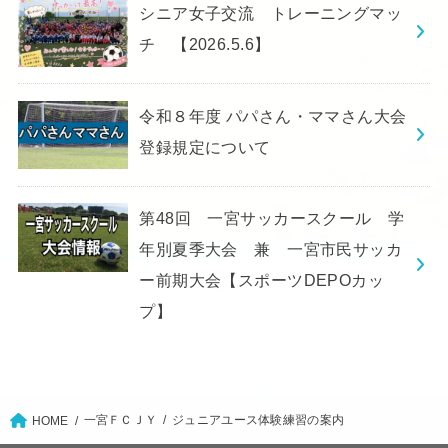
シニア女子交流 トレーニングマッ
チ 【2026.5.6】
令和８年度 パパさん・ママさん大会
登録規定について
第48回 一宮サッカースクール 学
年別夏季大会 兼 一宮市民サッカ
ー前期大会【スポーツDEPOカッ
プ】
一宮ＦＣＪＹ
ジュニアユース体験練習の案内
HOME