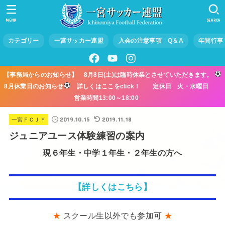
MENU
SEARCH
カテゴリー
一宮サッカー連盟
入会の注意事項 Q＆A
年間行事
【事務局からのお知らせ】 8月8日(土)は臨時休業とさせていただきます。
8月休業日のお知らせ
詳しくはここをclick！ 定休日 火・水曜日
営業時間13:00～18:00
2019.10.15
2019.11.18
一宮ＦＣＪＹ
ジュニアユース体験練習の案内
現６年生・中学１年生・２年生の方へ
【詳しくはこちら】
★
スクール生以外でも参加可
★