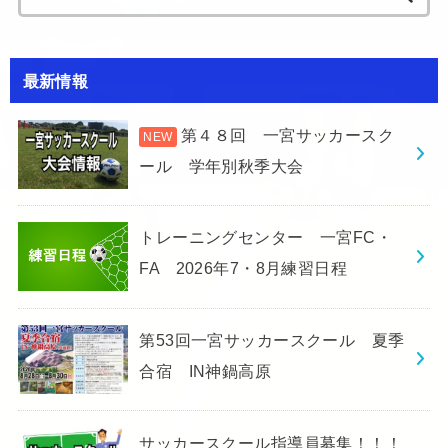
for:
最新情報
第４８回 一宮サッカースク
ール 学年別秋季大会
トレーニングセンター 一宮FC・
FA 2026年7・8月練習日程
第53回一宮サッカースクール 夏季
合宿 IN神鍋高原
サッカースクール指導員募集！！！