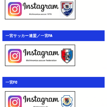
一宮サッカー連盟／一宮FA
一宮FC