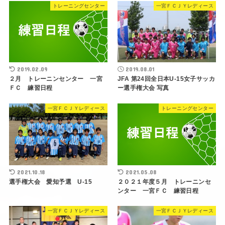
トレーニングセンター
一宮ＦＣＪＹレディース
2019.02.09
2019.08.01
２月 トレーニンセンター 一宮
JFA 第24回全日本U-15女子サッカ
ＦＣ 練習日程
ー選手権大会 写真
一宮ＦＣＪＹレディース
トレーニングセンター
2021.10.18
2021.05.08
選手権大会 愛知予選 U-15
２０２１年度５月 トレーニンセ
ンター 一宮ＦＣ 練習日程
一宮ＦＣＪＹレディース
一宮ＦＣＪＹレディース