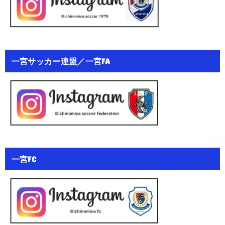
一宮サッカー連盟／一宮FA
一宮FC