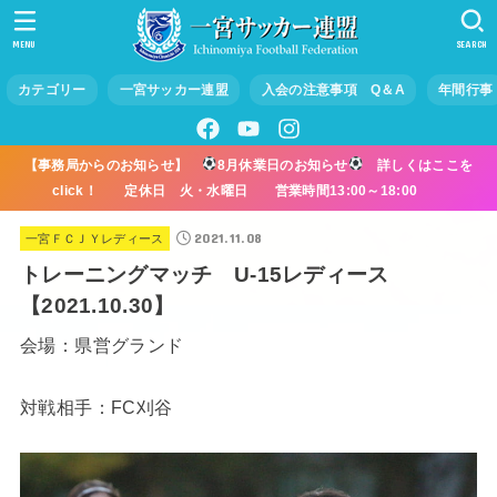
MENU
SEARCH
カテゴリー
一宮サッカー連盟
入会の注意事項 Q＆A
年間行事
【事務局からのお知らせ】
8月休業日のお知らせ
詳しくはここを
click！ 定休日 火・水曜日 営業時間13:00～18:00
2021.11.08
一宮ＦＣＪＹレディース
トレーニングマッチ U-15レディース
【2021.10.30】
会場：県営グランド
対戦相手：FC刈谷