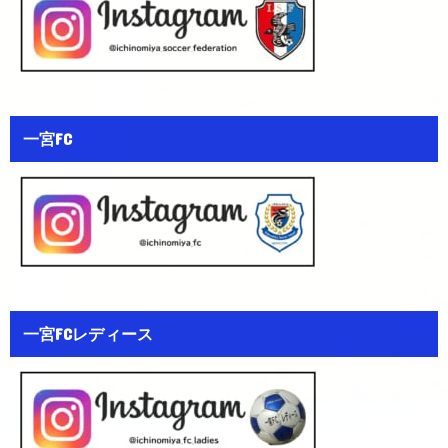
一宮FC
一宮FCレディース