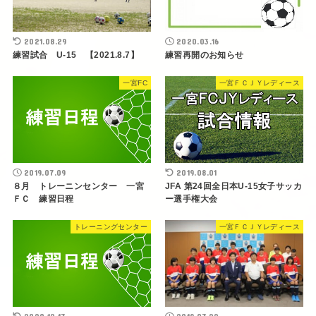
2021.08.29
2020.03.16
練習試合 U-15 【2021.8.7】
練習再開のお知らせ
一宮FC
一宮ＦＣＪＹレディース
2019.07.09
2019.08.01
８月 トレーニンセンター 一宮
JFA 第24回全日本U-15女子サッカ
ＦＣ 練習日程
ー選手権大会
トレーニングセンター
一宮ＦＣＪＹレディース