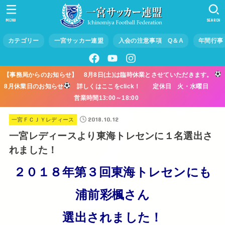
MENU
SEARCH
カテゴリー
一宮サッカー連盟
入会の注意事項 Q＆A
年間行事
【事務局からのお知らせ】 8月8日(土)は臨時休業とさせていただきます。
8月休業日のお知らせ
詳しくはここをclick！ 定休日 火・水曜日
営業時間13:00～18:00
2018.10.12
一宮ＦＣＪＹレディース
一宮レディースより東海トレセンに１名選出さ
れました！
２０１８年第３回東海トレセンにも
浦前彩楓さん
選出されました！