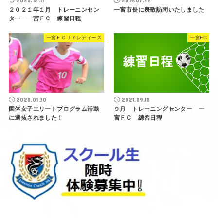
2020.12.17
2019.07.22
２０２１年１月 トレーニンセン
一宮市長に表敬訪問いたしました
ター 一宮ＦＣ 練習日程
一宮ＦＣＪＹレディース
一宮FC
2020.01.30
2021.09.10
国体女子エリートプログラム活動
９月 トレーニングセンター 一
に選抜されました！
宮ＦＣ 練習日程