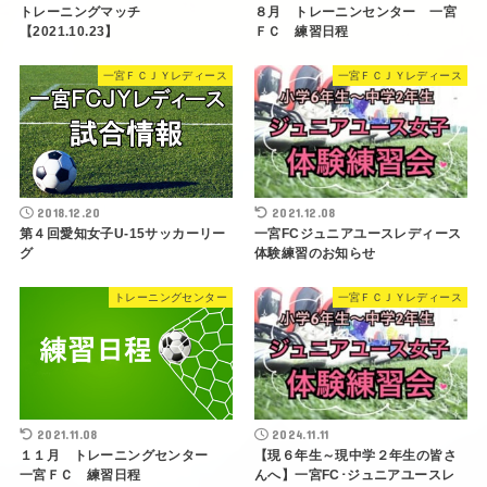
トレーニングマッチ
８月 トレーニンセンター 一宮
【2021.10.23】
ＦＣ 練習日程
一宮ＦＣＪＹレディース
一宮ＦＣＪＹレディース
2018.12.20
2021.12.08
第４回愛知女子U-15サッカーリー
一宮FCジュニアユースレディース
グ
体験練習のお知らせ
トレーニングセンター
一宮ＦＣＪＹレディース
2021.11.08
2024.11.11
１１月 トレーニングセンター
【現６年生～現中学２年生の皆さ
一宮ＦＣ 練習日程
んへ】一宮FC･ジュニアユースレ