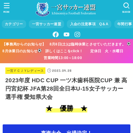
MENU
SEARCH
カテゴリー
一宮サッカー連盟
入会の注意事項 Q＆A
年間行事
【事務局からのお知らせ】 8月8日(土)は臨時休業とさせていただきます。
8月休業日のお知らせ
詳しくはここをclick！ 定休日 火・水曜日
営業時間13:00～18:00
2023.09.28
一宮ＦＣＪＹレディース
2023年度 HDC CUP 一ツ木歯科医院CUP 兼 高
円宮妃杯 JFA第28回全日本U-15女子サッカー
選手権 愛知県大会
★ 優勝 ★
東海大会 出場決定！