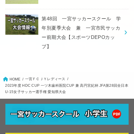
第48回 一宮サッカースクール 学
年別夏季大会 兼 一宮市民サッカ
ー前期大会【スポーツDEPOカッ
プ】
一宮ＦＣＪＹレディース
HOME
2023年度 HDC CUP 一ツ木歯科医院CUP 兼 高円宮妃杯 JFA第28回全日本
U-15女子サッカー選手権 愛知県大会