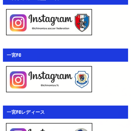
一宮FC
一宮FCレディース