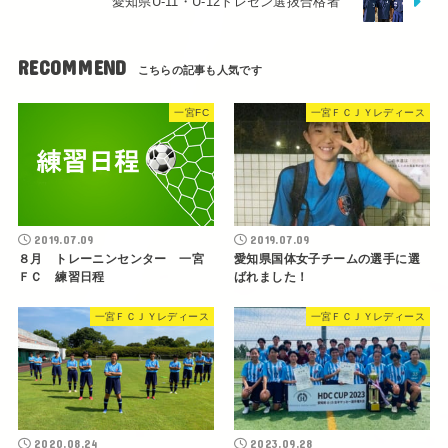
愛知県U-11・U-12トレセン選抜合格者
RECOMMEND
一宮FC
一宮ＦＣＪＹレディース
2019.07.09
2019.07.09
８月 トレーニンセンター 一宮
愛知県国体女子チームの選手に選
ＦＣ 練習日程
ばれました！
一宮ＦＣＪＹレディース
一宮ＦＣＪＹレディース
2020.08.24
2023.09.28