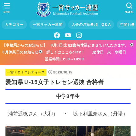
MENU
SEARCH
カテゴリー
一宮サッカー連盟
入会の注意事項 Q＆A
年間行事
【事務局からのお知らせ】 8月8日(土)は臨時休業とさせていただきます。
8月休業日のお知らせ
詳しくはここをclick！ 定休日 火・水曜日
営業時間13:00～18:00
2020.10.15
一宮ＦＣＪＹレディース
愛知県Ｕ-15女子トレセン選抜 合格者
中学3年生
浦前遥楓さん（大和） ・ 坂下利里奈さん（丹陽）