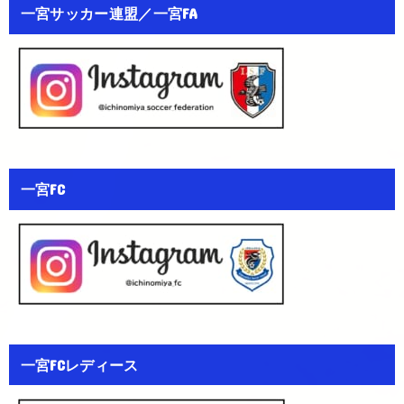
一宮サッカー連盟／一宮FA
一宮FC
一宮FCレディース