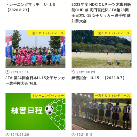
トレーニングマッチ Ｕ-１５
2023年度 HDC CUP 一ツ木歯科医
【2020.8.23】
院CUP 兼 高円宮妃杯 JFA第28回
全日本U-15女子サッカー選手権 愛
知県大会
一宮ＦＣＪＹレディース
一宮ＦＣＪＹレディース
2019.08.01
2021.08.29
JFA 第24回全日本U-15女子サッカ
練習試合 U-15 【2021.8.7】
ー選手権大会 写真
トレーニングセンター
一宮ＦＣＪＹレディース
2019.05.20
2021.11.11