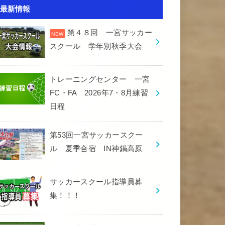
最新情報
第４８回 一宮サッカー
スクール 学年別秋季大会
トレーニングセンター 一宮
FC・FA 2026年7・8月練習
日程
第53回一宮サッカースクー
ル 夏季合宿 IN神鍋高原
サッカースクール指導員募
集！！！