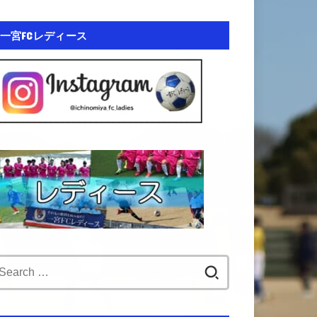
一宮FCレディース
Search
for: