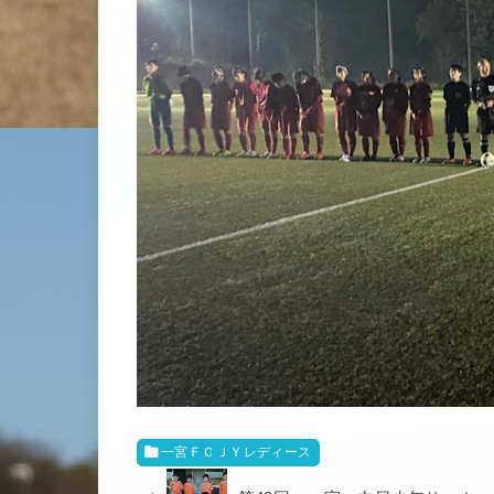
一宮ＦＣＪＹレディース