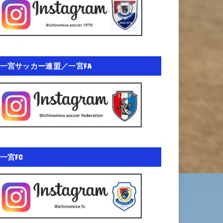
一宮サッカー連盟／一宮FA
一宮FC