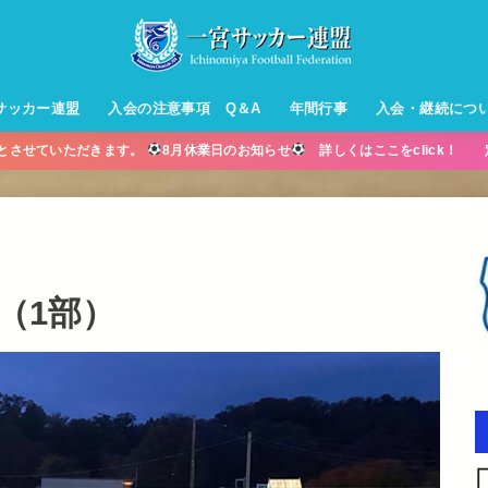
サッカー連盟
入会の注意事項 Q＆A
年間行事
入会・継続につ
業とさせていただきます。
8月休業日のお知らせ
詳しくはここをclick！ 
ル【小学生】
ー【小学生】
ル【中学生】
生男子】
ス【中学生
・年中・年
（1部）