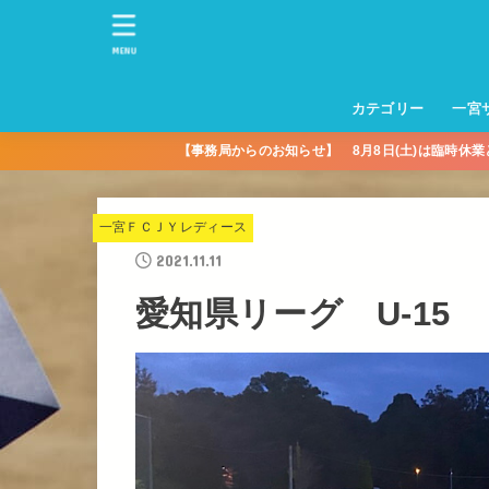
MENU
カテゴリー
一宮
【事務局からのお知らせ】 8月8日(土)は臨時休
一宮サッカースクー
トレーニングセンタ
一宮FA
一宮FC
一宮ＦＣレディース
一宮サッカースクー
中学生練習
一宮ＦＣＪＹ【中学
一宮ＦＣＪYレディー
幼児トレセン【年長
パパさんママさん
親子の部
社会人の部
コルボス 【シニア】
フットサル
コルボスリーグ
グレイセス
女子】
少】
一宮ＦＣＪＹレディース
2021.11.11
愛知県リーグ U-15 