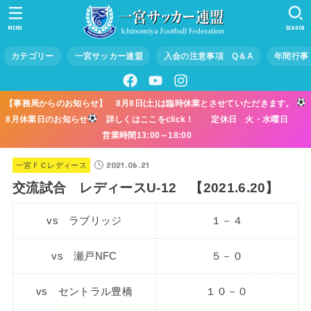
MENU
SEARCH
カテゴリー
一宮サッカー連盟
入会の注意事項 Q＆A
年間行事
【事務局からのお知らせ】 8月8日(土)は臨時休業とさせていただきます。
8月休業日のお知らせ
詳しくはここをclick！ 定休日 火・水曜日
営業時間13:00～18:00
2021.06.21
一宮ＦＣレディース
交流試合 レディースU-12 【2021.6.20】
vs ラブリッジ
１－４
vs 瀬戸NFC
５－０
vs セントラル豊橋
１０－０