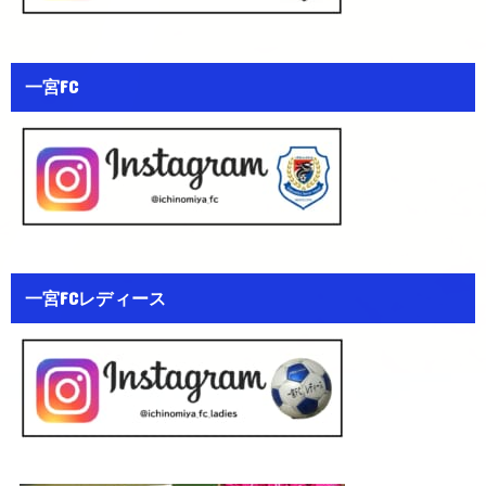
一宮FC
一宮FCレディース