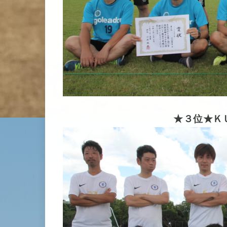
★３位★Ｋ