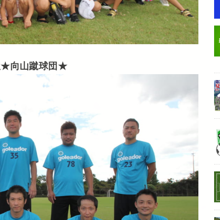
位★向山蹴球団★