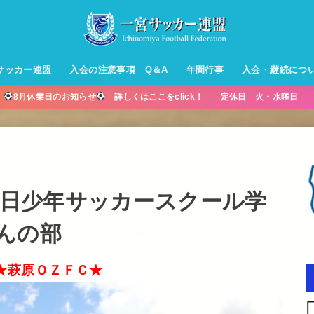
サッカー連盟
入会の注意事項 Q＆A
年間行事
入会・継続につ
】
8月休業日のお知らせ
詳しくはここをclick！ 定休日 火・水曜日 営
ル【小学生】
ー【小学生】
ル【中学生】
生男子】
ス【中学生
・年中・年
・中日少年サッカースクール学
んの部
★萩原ＯＺＦＣ★