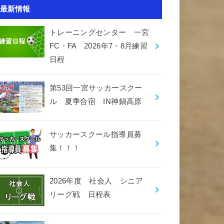
最新情報
トレーニングセンター 一宮
FC・FA 2026年7・8月練習
日程
第53回一宮サッカースクー
ル 夏季合宿 IN神鍋高原
サッカースクール指導員募
集！！！
2026年度 社会人 シニア
リーグ戦 日程表