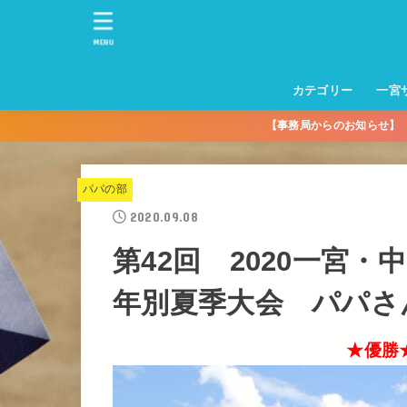
MENU
カテゴリー
一宮
【事務局からのお知らせ
一宮サッカースクー
トレーニングセンタ
一宮FA
一宮FC
一宮ＦＣレディース
一宮サッカースクー
中学生練習
一宮ＦＣＪＹ【中学
一宮ＦＣＪYレディー
幼児トレセン【年長
パパさんママさん
親子の部
社会人の部
コルボス 【シニア】
フットサル
コルボスリーグ
グレイセス
女子】
少】
パパの部
2020.09.08
第42回 2020一宮
年別夏季大会 パパさ
★優勝