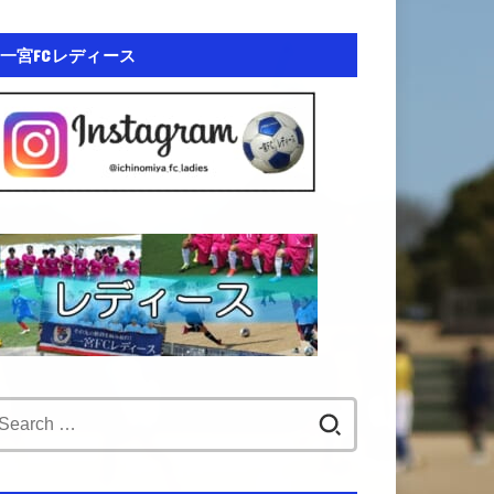
一宮FCレディース
Search
for: