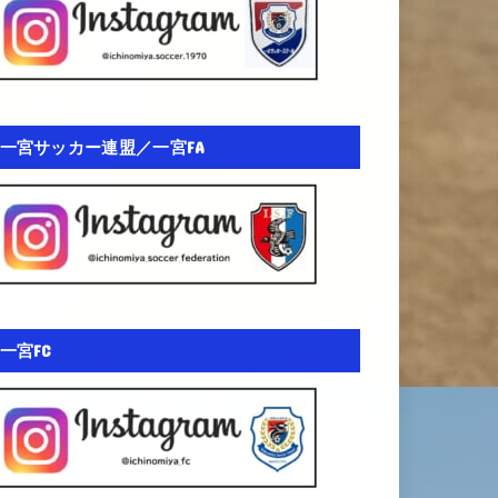
一宮サッカー連盟／一宮FA
一宮FC