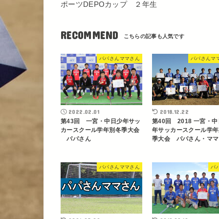
ポーツDEPOカップ ２年生
RECOMMEND
パパさんママさん
パパさんマ
2022.02.01
2018.12.22
第43回 一宮・中日少年サッ
第40回 2018 一宮・
カースクール学年別冬季大会
年サッカースクール学年
パパさん
季大会 パパさん・ママ
パパさんママさん
パ