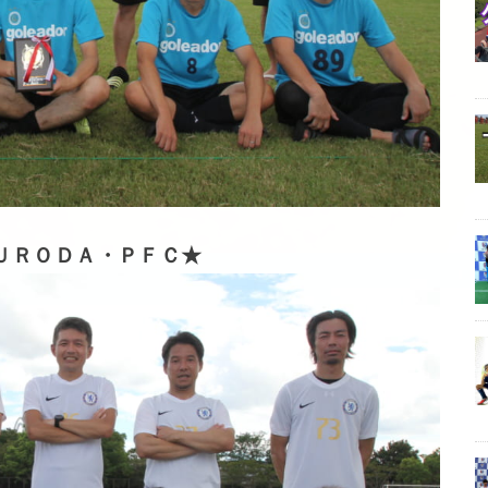
ＵＲＯＤＡ・ＰＦＣ
★